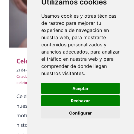
Utilizamos cookies
Usamos cookies y otras técnicas
de rastreo para mejorar tu
experiencia de navegación en
nuestra web, para mostrarte
contenidos personalizados y
anuncios adecuados, para analizar
el tráfico en nuestra web y para
Celebramos el Yoga en 2021.
comprender de donde llegan
21 de diciembre de 2021
|
Categorías:
Artículos
,
Mayte
nuestros visitantes.
Criado
,
Videos
|
Etiquetas:
2021
,
beneficios del Yoga
,
celebración
,
mayte criado
,
mujer y Yoga
Aceptar
Celebramos el Yoga en 2021. Retomando
Rechazar
nuestros objetivos y evocando las
Configurar
motivaciones que nos alientan. El Yoga, una
historia milenaria cuyo legado pone el