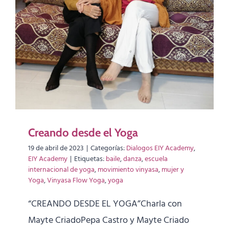
Creando desde el Yoga
19 de abril de 2023
|
Categorías:
Dialogos EIY Academy
,
EIY Academy
|
Etiquetas:
baile
,
danza
,
escuela
internacional de yoga
,
movimiento vinyasa
,
mujer y
Yoga
,
Vinyasa Flow Yoga
,
yoga
“CREANDO DESDE EL YOGA”Charla con
Mayte CriadoPepa Castro y Mayte Criado