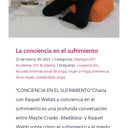
La conciencia en el sufrimiento
25 de marzo de 2023
|
Categorías:
Dialogos EIY
Academy
,
EIY Academy
|
Etiquetas:
cooperación
,
escuela internacional de yoga
,
mujer y Yoga
,
presencia
de la mujer
,
solidaridad
,
yoga
“CONCIENCIA EN EL SUFRIMIENTO”Charla
con Raquel WebbLa conciencia en el
sufrimiento es una profunda conversación
entre Mayte Criado -Madâlasa- y Raquel
Webb sobre cómo el sufrimiento y el miedo,