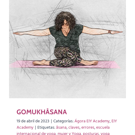
GOMUKHÂSANA
19 de abril de 2023
|
Categorías:
Ágora EIY Academy
,
EIY
Academy
|
Etiquetas:
âsana
,
claves
,
errores
,
escuela
internacional de yoga
,
mujer y Yoga
,
posturas
,
yoga