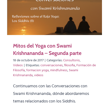
Mitos del Yoga con Swami
Krishnananda – Segunda parte
18 de octubre de 2017
|
Categorías:
Consultorio
,
Videos
|
Etiquetas:
conversaciones
,
filosofia
,
Formación de
Filosofía
,
formacion yoga
,
mindfulness
,
Swami
Krishnananda
,
videos
Continuamos con las Conversaciones con
Swami Krishnananda, dónde abordaremos
temas relacionados con los Siddhis.