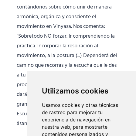
contándonos sobre cómo unir de manera
armónica, orgánica y consciente el
movimiento en Vinyasa. Nos comenta:
"Sobretodo NO forzar. Ir comprendiendo la
práctica. Incorporar la respiración al
movimiento, a la postura (...) Dependerá del
camino que recorras y la escucha que le des
a tu cuerpo. Es un descubrimiento, un
proceso, no una meta (...). Los formadores te
Utilizamos cookies
darán instrucciones a modo de guía, pero el
gran maestro/a serás tu mismo/a (...)
Usamos cookies y otras técnicas
de rastreo para mejorar tu
Escuchar el punto en el que te sientas en
experiencia de navegación en
âsana, en ese fluir
[...]
nuestra web, para mostrarte
contenidos personalizados y