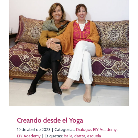
Creando desde el Yoga
19 de abril de 2023
|
Categorías:
Dialogos EIY Academy
,
EIY Academy
|
Etiquetas:
baile
,
danza
,
escuela