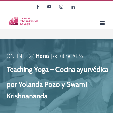
Saltar
Facebook
YouTube
Instagram
LinkedIn
al
contenido
ONLINE |
24
Horas
| octubre 2026
Teaching Yoga – Cocina ayurvédica
por Yolanda Pozo y Swami
Krishnananda