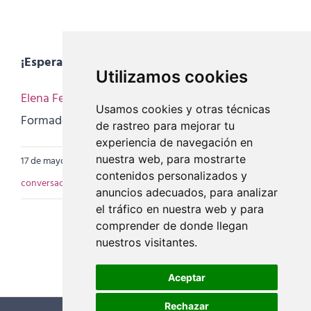
¡Esperamos vuestros comentarios!
Utilizamos cookies
Elena Ferraris
Usamos cookies y otras técnicas
Formadora de Yoga para la Mujer
de rastreo para mejorar tu
experiencia de navegación en
nuestra web, para mostrarte
17 de mayo de 2017
|
Categorías:
Consultorio
|
Etiquetas:
contenidos personalizados y
conversaciones
,
elena ferraris
,
entrevista
,
mujer y Yoga
,
video
anuncios adecuados, para analizar
el tráfico en nuestra web y para
comprender de donde llegan
nuestros visitantes.
Aceptar
Rechazar