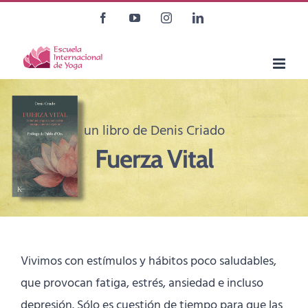
Saltar
Facebook
YouTube
Instagram
LinkedIn
al
contenido
un libro de Denis Criado
Fuerza Vital
Vivimos con estímulos y hábitos poco saludables,
que provocan fatiga, estrés, ansiedad e incluso
depresión. Sólo es cuestión de tiempo para que las