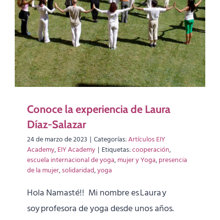
Conoce la experiencia de Laura
Díaz-Salazar
24 de marzo de 2023
|
Categorías:
Artículos EIY
Academy
,
EIY Academy
|
Etiquetas:
cooperación
,
escuela internacional de yoga
,
mujer y Yoga
,
presencia
de la mujer
,
solidaridad
,
yoga
Hola Namasté!! Mi nombre es Laura y
soy profesora de yoga desde unos años.