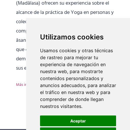
(Madâlasa) ofrecen su experiencia sobre el
alcance de la práctica de Yoga en personas y
colectivos de gran vulnerabilidad. Nos
comparten un Yoga que va más allá del
Utilizamos cookies
âsana y nos instala en lo colectivo. Un Yoga
que concilia y une el mundo interior con los
Usamos cookies y otras técnicas
de rastreo para mejorar tu
demás.En este vídeo testimonial comparten
experiencia de navegación en
sus experiencias.
nuestra web, para mostrarte
contenidos personalizados y
Más información
anuncios adecuados, para analizar
el tráfico en nuestra web y para
comprender de donde llegan
nuestros visitantes.
Aceptar