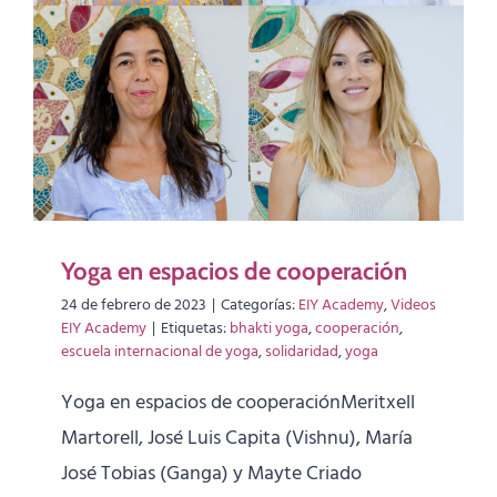
Yoga en espacios de cooperación
24 de febrero de 2023
|
Categorías:
EIY Academy
,
Videos
EIY Academy
|
Etiquetas:
bhakti yoga
,
cooperación
,
escuela internacional de yoga
,
solidaridad
,
yoga
Yoga en espacios de cooperaciónMeritxell
Martorell, José Luis Capita (Vishnu), María
José Tobias (Ganga) y Mayte Criado