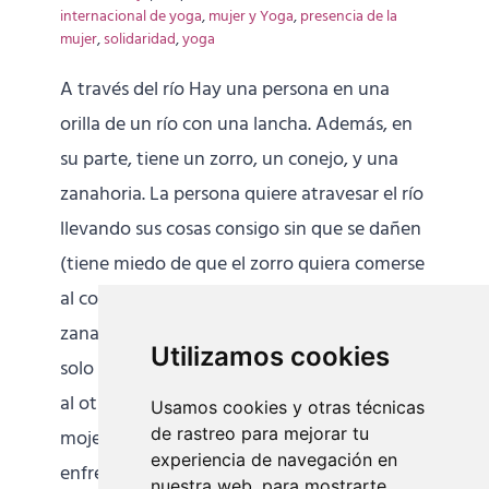
internacional de yoga
,
mujer y Yoga
,
presencia de la
mujer
,
solidaridad
,
yoga
A través del río Hay una persona en una
orilla de un río con una lancha. Además, en
su parte, tiene un zorro, un conejo, y una
zanahoria. La persona quiere atravesar el río
llevando sus cosas consigo sin que se dañen
(tiene miedo de que el zorro quiera comerse
al conejo y que éste último devore la
zanahoria). El problema es que en la lancha
Utilizamos cookies
solo caben él y algo más. ¿Cómo lleva todo
al otro lado del río sin que haya daños o se
Usamos cookies y otras técnicas
de rastreo para mejorar tu
moje? Quizá no es la primera vez que nos
experiencia de navegación en
enfrentamos ante un problema de
[...]
nuestra web, para mostrarte