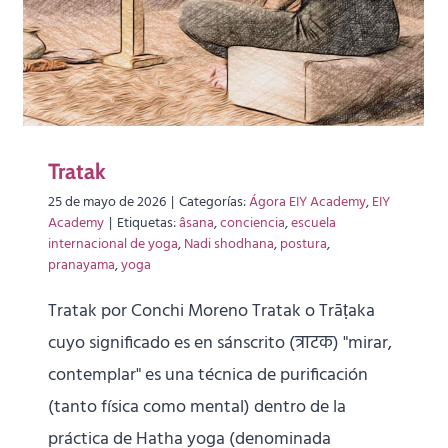
Tratak
25 de mayo de 2026
|
Categorías:
Ágora EIY Academy
,
EIY
Academy
|
Etiquetas:
âsana
,
conciencia
,
escuela
internacional de yoga
,
Nadi shodhana
,
postura
,
pranayama
,
yoga
Tratak por Conchi Moreno Tratak o Trāṭaka
cuyo significado es en sánscrito (त्राटक) "mirar,
contemplar" es una técnica de purificación
(tanto física como mental) dentro de la
práctica de Hatha yoga (denominada