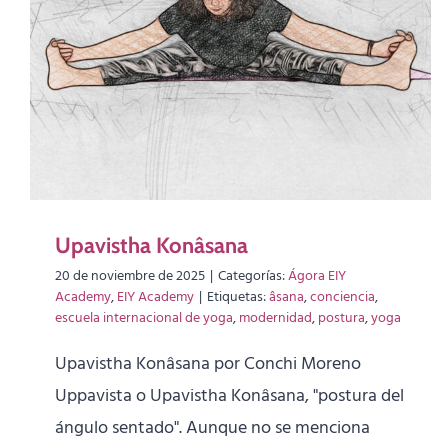
Upavistha Konâsana
20 de noviembre de 2025
|
Categorías:
Ágora EIY
Academy
,
EIY Academy
|
Etiquetas:
âsana
,
conciencia
,
escuela internacional de yoga
,
modernidad
,
postura
,
yoga
Upavistha Konâsana por Conchi Moreno
Uppavista o Upavistha Konâsana, "postura del
ángulo sentado". Aunque no se menciona