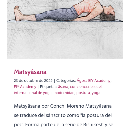
Matsyâsana
23 de octubre de 2025
|
Categorías:
Ágora EIY Academy
,
EIY Academy
|
Etiquetas:
âsana
,
conciencia
,
escuela
internacional de yoga
,
modernidad
,
postura
,
yoga
Matsyâsana por Conchi Moreno Matsyâsana
se traduce del sánscrito como "la postura del
pez". Forma parte de la serie de Rishikesh y se