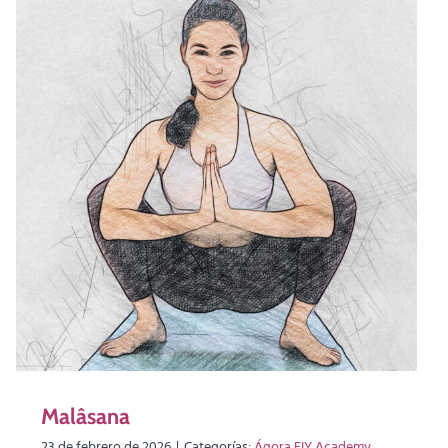
Malâsana
23 de febrero de 2026
|
Categorías:
Ágora EIY Academy
,