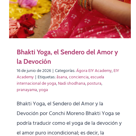
Bhakti Yoga, el Sendero del Amor y
la Devoción
16 de junio de 2026
|
Categorías:
Ágora EIY Academy
,
EIY
Academy
|
Etiquetas:
âsana
,
conciencia
,
escuela
internacional de yoga
,
Nadi shodhana
,
postura
,
pranayama
,
yoga
Bhakti Yoga, el Sendero del Amor y la
Devoción por Conchi Moreno Bhakti Yoga se
podría traducir como el yoga de la devoción y
el amor puro incondicional; es decir, la