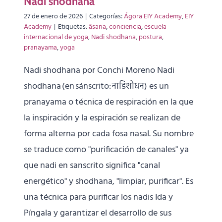
Nadi shodhana
27 de enero de 2026
|
Categorías:
Ágora EIY Academy
,
EIY
Academy
|
Etiquetas:
âsana
,
conciencia
,
escuela
internacional de yoga
,
Nadi shodhana
,
postura
,
pranayama
,
yoga
Nadi shodhana por Conchi Moreno Nadi
shodhana (en sánscrito: नाडिशोधन) es un
pranayama o técnica de respiración en la que
la inspiración y la espiración se realizan de
forma alterna por cada fosa nasal. Su nombre
se traduce como "purificación de canales" ya
que nadi en sanscrito significa "canal
energético" y shodhana, "limpiar, purificar". Es
una técnica para purificar los nadis Ida y
Píngala y garantizar el desarrollo de sus