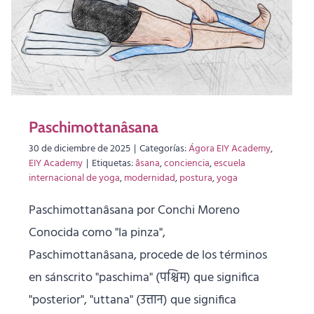
Paschimottanâsana
30 de diciembre de 2025
|
Categorías:
Ágora EIY Academy
,
EIY Academy
|
Etiquetas:
âsana
,
conciencia
,
escuela
internacional de yoga
,
modernidad
,
postura
,
yoga
Paschimottanâsana por Conchi Moreno
Conocida como "la pinza",
Paschimottanâsana, procede de los términos
en sánscrito "paschima" (पश्चिम) que significa
"posterior", "uttana" (उत्तान) que significa