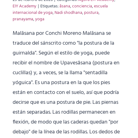
EIY Academy
|
Etiquetas:
âsana
,
conciencia
,
escuela
internacional de yoga
,
Nadi shodhana
,
postura
,
pranayama
,
yoga
Malâsana por Conchi Moreno Malâsana se
traduce del sánscrito como "la postura de la
guirnalda". Según el estilo de yoga, puede
recibir el nombre de Upavesâsana (postura en
cuclillas) y, a veces, se la llama "sentadilla
yóguica". Es una postura en la que los pies
están en contacto con el suelo, así que podría
decirse que es una postura de pie. Las piernas
están separadas. Las rodillas permanecen en
flexión, de modo que las caderas quedan "por
debajo" de la línea de las rodillas. Los dedos de