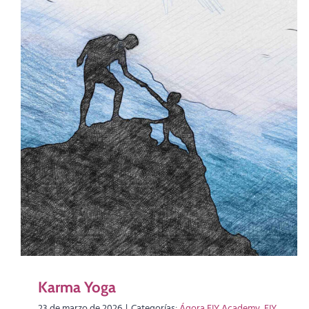
Karma Yoga
23 de marzo de 2026
|
Categorías:
Ágora EIY Academy
,
EIY