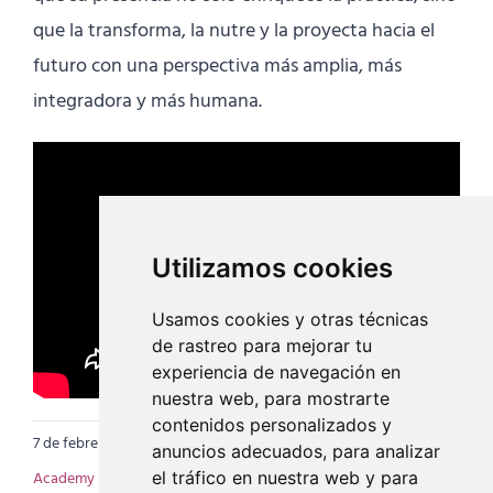
que la transforma, la nutre y la proyecta hacia el
futuro con una perspectiva más amplia, más
integradora y más humana.
Utilizamos cookies
Usamos cookies y otras técnicas
de rastreo para mejorar tu
experiencia de navegación en
nuestra web, para mostrarte
contenidos personalizados y
7 de febrero de 2025
|
Categorías:
EIY Academy
,
Videos EIY
anuncios adecuados, para analizar
Academy
|
Etiquetas:
conciencia
,
escuela internacional de yoga
,
el tráfico en nuestra web y para