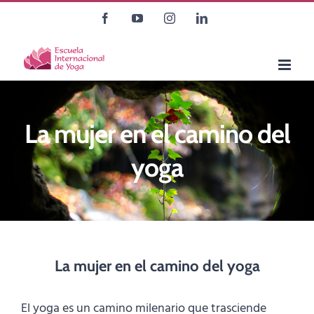
Saltar
Facebook
YouTube
Instagram
LinkedIn
al
contenido
La mujer en el camino del
yoga
La mujer en el camino del yoga
El yoga es un camino milenario que trasciende