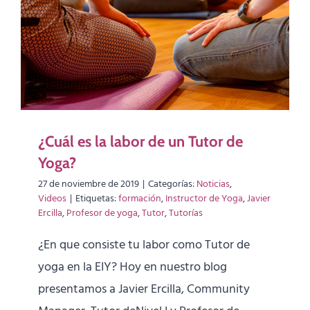
¿Cuál es la labor de un Tutor de
Yoga?
27 de noviembre de 2019
|
Categorías:
Noticias
,
Videos
|
Etiquetas:
formación
,
Instructor de Yoga
,
Javier
Ercilla
,
Profesor de yoga
,
Tutor
,
Tutorías
¿En que consiste tu labor como Tutor de
yoga en la EIY? Hoy en nuestro blog
presentamos a Javier Ercilla, Community