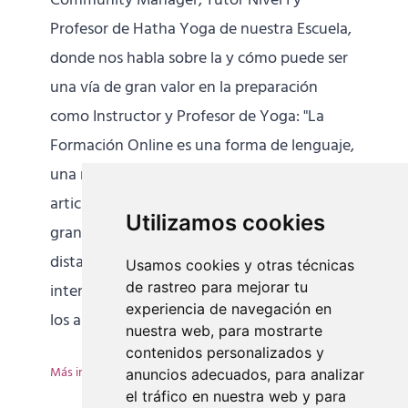
Community Manager, Tutor Nivel I y
Profesor de Hatha Yoga de nuestra Escuela,
donde nos habla sobre la y cómo puede ser
una vía de gran valor en la preparación
como Instructor y Profesor de Yoga: "La
Formación Online es una forma de lenguaje,
una manera de comunicar (...) donde se
articulan un conjunto de herramientas de
Utilizamos cookies
gran utilidad. Se consigue transmitir a
distancia mucha información profunda e
Usamos cookies y otras técnicas
de rastreo para mejorar tu
intensa (...). Se amplifican las relaciones entre
experiencia de navegación en
los alumnos y los resultados
[...]
nuestra web, para mostrarte
contenidos personalizados y
Más información
anuncios adecuados, para analizar
el tráfico en nuestra web y para