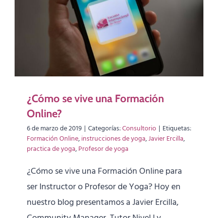
¿Cómo se vive una Formación
Online?
6 de marzo de 2019
|
Categorías:
Consultorio
|
Etiquetas:
Formación Online
,
instrucciones de yoga
,
Javier Ercilla
,
practica de yoga
,
Profesor de yoga
¿Cómo se vive una Formación Online para
ser Instructor o Profesor de Yoga? Hoy en
nuestro blog presentamos a Javier Ercilla,