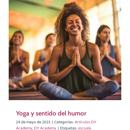
Yoga y sentido del humor
24 de mayo de 2023
|
Categorías:
Artículos EIY
Academy
,
EIY Academy
|
Etiquetas:
escuela