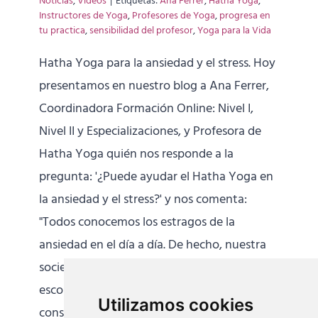
Noticias
,
Videos
|
Etiquetas:
Ana Ferrer
,
Hatha Yoga
,
Instructores de Yoga
,
Profesores de Yoga
,
progresa en
tu practica
,
sensibilidad del profesor
,
Yoga para la Vida
Hatha Yoga para la ansiedad y el stress. Hoy
presentamos en nuestro blog a Ana Ferrer,
Coordinadora Formación Online: Nivel I,
Nivel II y Especializaciones, y Profesora de
Hatha Yoga quién nos responde a la
pregunta: '¿Puede ayudar el Hatha Yoga en
la ansiedad y el stress?' y nos comenta:
"Todos conocemos los estragos de la
ansiedad en el día a día. De hecho, nuestra
sociedad nos impulsa a darnos contra esos
escollos que la ansiedad provoca. Por eso
Utilizamos cookies
considero que la práctica de Hatha Yoga,