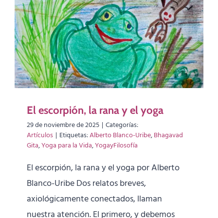
El escorpión, la rana y el yoga
29 de noviembre de 2025
|
Categorías:
Artículos
|
Etiquetas:
Alberto Blanco-Uribe
,
Bhagavad
Gita
,
Yoga para la Vida
,
YogayFilosofía
El escorpión, la rana y el yoga por Alberto
Blanco-Uribe Dos relatos breves,
axiológicamente conectados, llaman
nuestra atención. El primero, y debemos