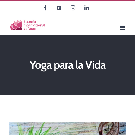
Saltar
Facebook
YouTube
Instagram
LinkedIn
al
contenido
Yoga para la Vida