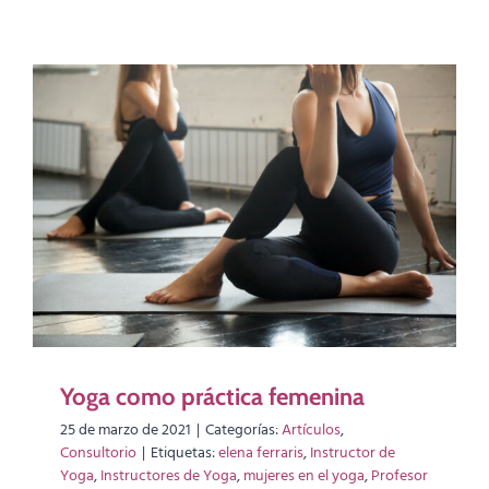
Yoga como práctica femenina
25 de marzo de 2021
|
Categorías:
Artículos
,
Consultorio
|
Etiquetas:
elena ferraris
,
Instructor de
Yoga
,
Instructores de Yoga
,
mujeres en el yoga
,
Profesor