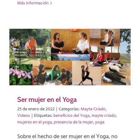
Más información
Ser mujer en el Yoga
25 de enero de 2022
|
Categorías:
Mayte Criado
,
Videos
|
Etiquetas:
beneficios del Yoga
,
mayte criado
,
mujeres en el yoga
,
presencia de la mujer
,
yoga
Sobre el hecho de ser mujer en el Yoga, no