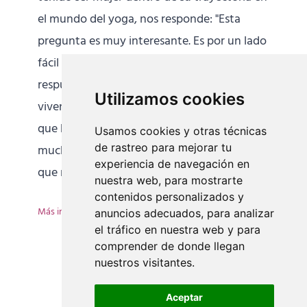
el mundo del yoga, nos responde: "Esta
pregunta es muy interesante. Es por un lado
fácil y por otro difícil de responder. La
respuesta difícil está formada de muchas
Utilizamos cookies
vivencias y experiencias, de muchos viajes
que he hecho en nombre del yoga y con
Usamos cookies y otras técnicas
de rastreo para mejorar tu
muchas dificultades... La respuesta fácil es
experiencia de navegación en
que realmente el
[...]
nuestra web, para mostrarte
contenidos personalizados y
Más información
anuncios adecuados, para analizar
el tráfico en nuestra web y para
comprender de donde llegan
nuestros visitantes.
Aceptar