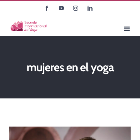
Saltar
Facebook
YouTube
Instagram
LinkedIn
al
contenido
mujeres en el yoga