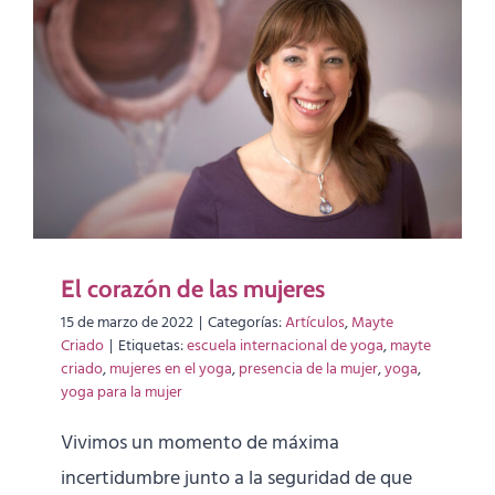
El corazón de las mujeres
15 de marzo de 2022
|
Categorías:
Artículos
,
Mayte
Criado
|
Etiquetas:
escuela internacional de yoga
,
mayte
criado
,
mujeres en el yoga
,
presencia de la mujer
,
yoga
,
yoga para la mujer
Vivimos un momento de máxima
incertidumbre junto a la seguridad de que