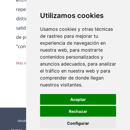
entre una fosa nasal y otra, hacer
repeticiones de retención de aire y aplicar
Utilizamos cookies
distintos niveles de energía en la entrada y
salida de la respiración son algunas formas
Usamos cookies y otras técnicas
de rastreo para mejorar tu
de prácticas yóguicas sobre Pranâyama. Este
experiencia de navegación en
“control” o “manejo” del flujo de aire a
[...]
nuestra web, para mostrarte
contenidos personalizados y
Más información
anuncios adecuados, para analizar
el tráfico en nuestra web y para
comprender de donde llegan
nuestros visitantes.
Aceptar
Rechazar
desde el año 2000 ©
Escuela Internacional de Yoga
| Guía del
Configurar