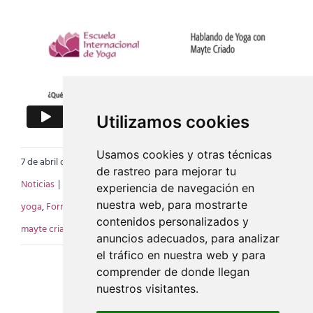
Utilizamos cookies
Usamos cookies y otras técnicas
7 de abril de 2021
|
Categorías:
Mayte Criado
,
de rastreo para mejorar tu
Noticias
|
Etiquetas:
beneficios del Yoga
,
Energía
,
formacion de
experiencia de navegación en
nuestra web, para mostrarte
yoga
,
Formación Online
,
Hatha Yoga
,
Instructores de Yoga
,
contenidos personalizados y
mayte criado
,
Profesores de Yoga
anuncios adecuados, para analizar
el tráfico en nuestra web y para
comprender de donde llegan
nuestros visitantes.