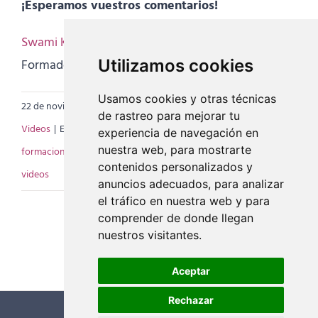
¡Esperamos vuestros comentarios!
Swami Krishnananda
Formador de Filosofía
Utilizamos cookies
Usamos cookies y otras técnicas
22 de noviembre de 2017
|
Categorías:
Consultorio
,
de rastreo para mejorar tu
Videos
|
Etiquetas:
conversaciones
,
Formación de Filosofía
,
experiencia de navegación en
nuestra web, para mostrarte
formacion yoga
,
mindfulness integral
,
Swami Krishnananda
,
contenidos personalizados y
videos
anuncios adecuados, para analizar
el tráfico en nuestra web y para
comprender de donde llegan
nuestros visitantes.
Aceptar
Rechazar