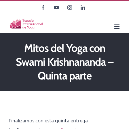
Saltar
Facebook
YouTube
Instagram
LinkedIn
al
contenido
Mitos del Yoga con
Swami Krishnananda –
Quinta parte
Finalizamos con esta quinta entrega