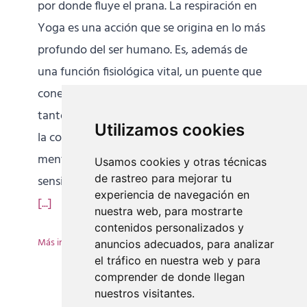
por donde fluye el prana. La respiración en
Yoga es una acción que se origina en lo más
profundo del ser humano. Es, además de
una función fisiológica vital, un puente que
conecta todas las capas del Ser y se irradia
tanto hacia el exterior como a la mente y a
Utilizamos cookies
la conciencia. La integración de cuerpo,
mente y espíritu pasa por una mayor
Usamos cookies y otras técnicas
de rastreo para mejorar tu
sensibilización y una constante presencia en
experiencia de navegación en
[...]
nuestra web, para mostrarte
contenidos personalizados y
Más información
anuncios adecuados, para analizar
el tráfico en nuestra web y para
comprender de donde llegan
nuestros visitantes.