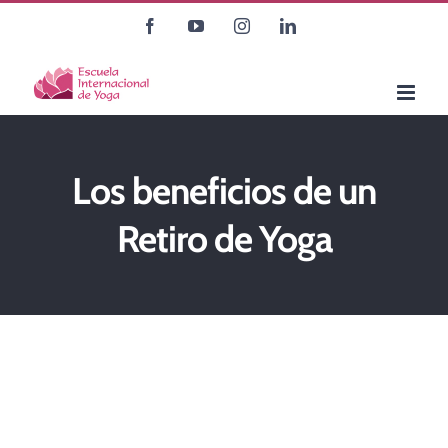
Saltar
Facebook
YouTube
Instagram
LinkedIn
al
contenido
Los beneficios de un
Retiro de Yoga