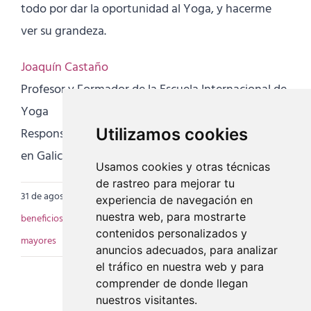
todo por dar la oportunidad al Yoga, y hacerme
ver su grandeza.
Joaquín Castaño
Profesor y Formador de la Escuela Internacional de
Yoga
Responsable de la Escuela Internacional de Yoga
Utilizamos cookies
en Galicia y Baleares
Usamos cookies y otras técnicas
de rastreo para mejorar tu
31 de agosto de 2016
|
Categorías:
Artículos
|
Etiquetas:
experiencia de navegación en
nuestra web, para mostrarte
beneficios del Yoga
,
que es el yoga
,
respiracion
,
yoga para
contenidos personalizados y
mayores
anuncios adecuados, para analizar
el tráfico en nuestra web y para
comprender de donde llegan
nuestros visitantes.