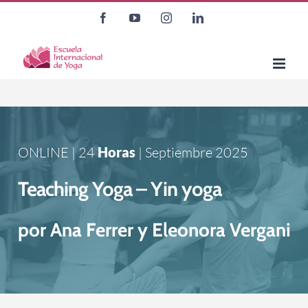
Saltar
Facebook
YouTube
Instagram
LinkedIn
al
contenido
ONLINE |
24
Horas
| Septiembre 2025
Teaching Yoga – Yin yoga
por Ana Ferrer y Eleonora Vergani