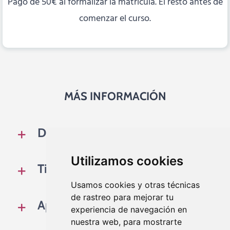
Pago de 50€ al formalizar la matrícula. El resto antes de
comenzar el curso.
MÁS INFORMACIÓN
Dirigido a:
Utilizamos cookies
Titulación:
Usamos cookies y otras técnicas
de rastreo para mejorar tu
Apoyo y atención personalizada:
experiencia de navegación en
nuestra web, para mostrarte