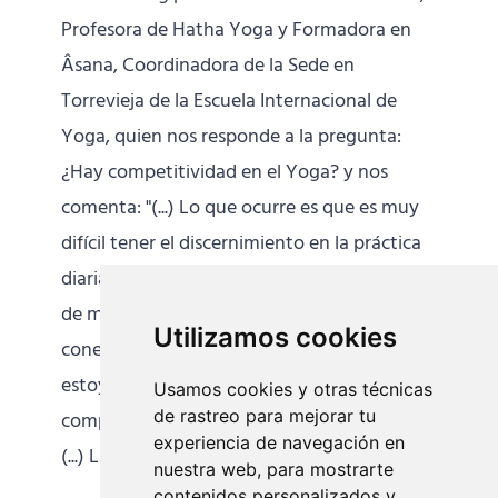
Profesora de Hatha Yoga y Formadora en
Âsana, Coordinadora de la Sede en
Torrevieja de la Escuela Internacional de
Yoga, quien nos responde a la pregunta:
¿Hay competitividad en el Yoga? y nos
comenta: "(...) Lo que ocurre es que es muy
difícil tener el discernimiento en la práctica
diaria de entender dónde está mi voluntad
de mejorar algún âsana, llevando una
Utilizamos cookies
conexión profunda hacia dentro, y dónde
estoy sobre esforzándome, dónde estoy
Usamos cookies y otras técnicas
de rastreo para mejorar tu
compitiendo dentro y fuera de la esterilla.
experiencia de navegación en
(...) La respuesta fácil es decir que no
[...]
nuestra web, para mostrarte
contenidos personalizados y