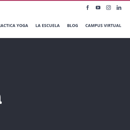
Facebook
YouTube
Instagram
Link
RACTICA YOGA
LA ESCUELA
BLOG
CAMPUS VIRTUAL
a