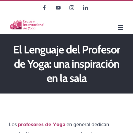
Saltar
Facebook
YouTube
Instagram
LinkedIn
al
contenido
El Lenguaje del Profesor
de Yoga: una inspiración
en la sala
Los
profesores de Yoga
en general dedican