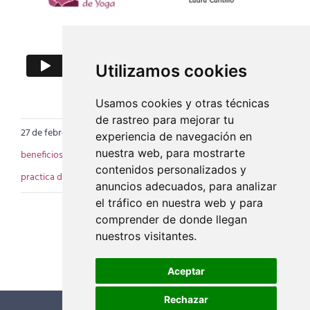
Utilizamos cookies
Usamos cookies y otras técnicas
de rastreo para mejorar tu
27 de febrero de 2019
|
Categorías:
Artículos
,
Videos
|
Etiquetas:
experiencia de navegación en
nuestra web, para mostrarte
beneficios del Yoga
,
instrucciones de yoga
,
Instructor de Yoga
,
contenidos personalizados y
practica de yoga
,
yoga
anuncios adecuados, para analizar
el tráfico en nuestra web y para
comprender de donde llegan
nuestros visitantes.
Aceptar
Rechazar