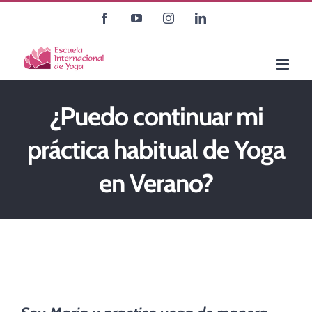
Saltar
Facebook
YouTube
Instagram
LinkedIn
al
contenido
¿Puedo continuar mi
práctica habitual de Yoga
en Verano?