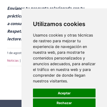
Envíanos tu pregunta relacionada con tu
práctica de Yoga
a
consultorio@escueladeyoga.com
Utilizamos cookies
.
Respetaremos la confidencialidad de los
Usamos cookies y otras técnicas
lectores. Esperamos vuestras consultas.
de rastreo para mejorar tu
experiencia de navegación en
nuestra web, para mostrarte
1 de agosto de 2018
|
Categorías:
Consultorio
,
contenidos personalizados y
Noticias
|
Etiquetas:
practica de yoga
,
verano
anuncios adecuados, para analizar
el tráfico en nuestra web y para
comprender de donde llegan
nuestros visitantes.
Aceptar
Rechazar