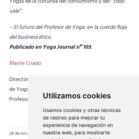
Yogas de la culturilla del consumismo y del “
todo
vale”
.
– El futuro del Profesor de Yoga: en la cuerda floja
del business ético.
Publicado en Yoga Journal nº 105
.
Mayte Criado
Directora y Fundadora de la Escuela Internacional
de Yoga
Utilizamos cookies
Profesora de Hatha Yoga y Meditación
Usamos cookies y otras técnicas
de rastreo para mejorar tu
experiencia de navegación en
nuestra web, para mostrarte
28 de noviembre de 2018
|
Categorías:
Artículos
,
Mayte