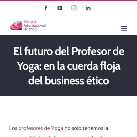
Saltar
Facebook
YouTube
Instagram
LinkedIn
al
contenido
El futuro del Profesor de
Yoga: en la cuerda floja
del business ético
Los
profesores de Yoga
no solo tenemos la