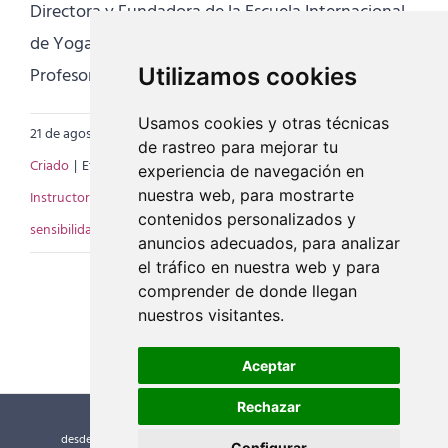
Directora y Fundadora de la Escuela Internacional
de Yoga
Profesora de Hatha Yoga y Meditación
Utilizamos cookies
Usamos cookies y otras técnicas
21 de agosto de 2019
|
Categorías:
Artículos
,
Mayte
de rastreo para mejorar tu
Criado
|
Etiquetas:
beneficios del Yoga
,
formacion de yoga
,
experiencia de navegación en
nuestra web, para mostrarte
Instructor de Yoga
,
master yoga
,
mayte criado
,
Profesor de yoga
,
contenidos personalizados y
sensibilidad del profesor
,
voz del profesor
anuncios adecuados, para analizar
el tráfico en nuestra web y para
comprender de donde llegan
nuestros visitantes.
Aceptar
Rechazar
desde el año 2000 ©
Escuela Internacional de Yoga
| Guía del
Configurar