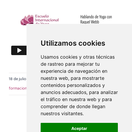
Utilizamos cookies
Usamos cookies y otras técnicas
de rastreo para mejorar tu
experiencia de navegación en
nuestra web, para mostrarte
18 de julio de 2018
|
Categorías:
Videos
|
Etiquetas:
formación
,
contenidos personalizados y
formacion de yoga
,
raquel webb
anuncios adecuados, para analizar
el tráfico en nuestra web y para
comprender de donde llegan
nuestros visitantes.
Aceptar