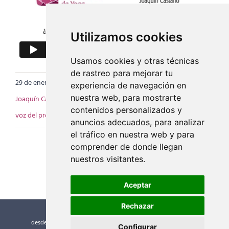
Utilizamos cookies
Usamos cookies y otras técnicas
de rastreo para mejorar tu
29 de enero de 2020
|
Categorías:
Noticias
,
Videos
|
Etiquetas:
experiencia de navegación en
nuestra web, para mostrarte
Joaquín Castaño
,
lenguaje del profesor
,
sensibilidad del profesor
,
contenidos personalizados y
voz del profesor
,
Yoga para niños
anuncios adecuados, para analizar
el tráfico en nuestra web y para
comprender de donde llegan
nuestros visitantes.
Aceptar
Rechazar
desde el año 2000 ©
Escuela Internacional de Yoga
| Guía del
Configurar