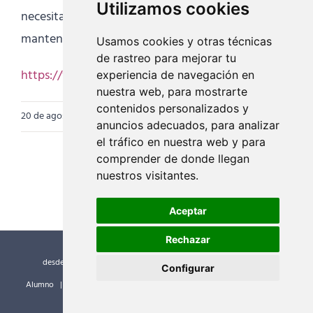
Utilizamos cookies
necesitando?’. Me quedo entonces con practicar,
mantenerse allí y continuar practicando…»
Usamos cookies y otras técnicas
de rastreo para mejorar tu
https://vimeo.com/449182384
experiencia de navegación en
nuestra web, para mostrarte
contenidos personalizados y
20 de agosto de 2020
|
Categorías:
Noticias
anuncios adecuados, para analizar
el tráfico en nuestra web y para
comprender de donde llegan
nuestros visitantes.
Aceptar
Rechazar
desde el año 2000 ©
Escuela Internacional de Yoga
| Guía del
Configurar
Alumno |
Normativa General Formación EIY
|
Política de privacidad