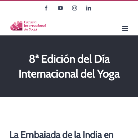
Saltar
Facebook
YouTube
Instagram
LinkedIn
al
contenido
8ª Edición del Día
Internacional del Yoga
La Embajada de la India en