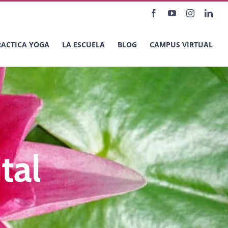
Facebook
YouTube
Instagram
Link
RACTICA YOGA
LA ESCUELA
BLOG
CAMPUS VIRTUAL
tal