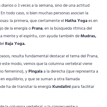
diarios o 3 veces a la semana, sino de una actitud
 En todo caso, si bien muchas personas asocian la
cosas: la primera, que ciertamente el
Hatha Yoga
es en
jo de la energía o
Prana
, en la búsqueda rítmica del
 la mente y el espíritu, con ayuda también de
Mudras,
del
Raja Yoga.
 o pasos, resulta fundamental destacar el tema del Prana,
 De este modo, vemos que la columna vertebral viene
ipio femenino), y
Pingala
a la derecha (que representa a
 en equilibrio, y que se suman a otra llamada
nde ha de transitar la energía
Kundalini
para facilitar
e de la columna vertebral, y la consecuente y