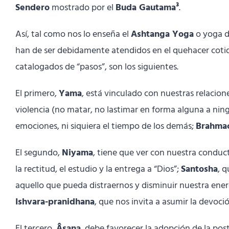
Sendero
mostrado por el
Buda Gautama³
.
Así, tal como nos lo enseña el
Ashtanga Yoga
o yoga d
han de ser debidamente atendidos en el quehacer cotidi
catalogados de “pasos”, son los siguientes.
El primero,
Yama
, está vinculado con nuestras relacio
violencia (no matar, no lastimar en forma alguna a nin
emociones, ni siquiera el tiempo de los demás;
Brahma
El segundo,
Niyama
, tiene que ver con nuestra condu
la rectitud, el estudio y la entrega a “Dios”;
Santosha
, q
aquello que pueda distraernos y disminuir nuestra energ
Ishvara-pranidhana
, que nos invita a asumir la devoci
El tercero,
Âsana
, debe favorecer la adopción de la po