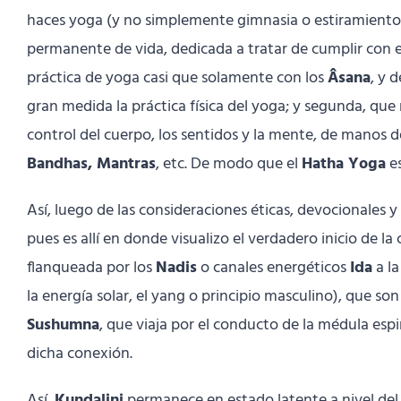
haces yoga (y no simplemente gimnasia o estiramientos f
permanente de vida, dedicada a tratar de cumplir con es
práctica de yoga casi que solamente con los
Âsana
, y 
gran medida la práctica física del yoga; y segunda, que 
control del cuerpo, los sentidos y la mente, de manos d
Bandhas, Mantras
, etc. De modo que el
Hatha Yoga
es
Así, luego de las consideraciones éticas, devocionales y
pues es allí en donde visualizo el verdadero inicio de 
flanqueada por los
Nadis
o canales energéticos
Ida
a la
la energía solar, el yang o principio masculino), que so
Sushumna
, que viaja por el conducto de la médula espi
dicha conexión.
Así,
Kundalini
permanece en estado latente a nivel del 