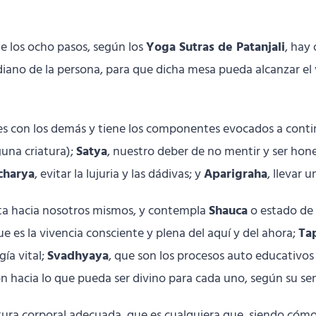
e los ocho pasos, según los
Yoga Sutras de Patanjali
, hay
ano de la persona, para que dicha mesa pueda alcanzar el ve
nes con los demás y tiene los componentes evocados a cont
guna criatura);
Satya
, nuestro deber de no mentir y ser hon
charya
, evitar la lujuria y las dádivas; y
Aparigraha
, llevar 
cta hacia nosotros mismos, y contempla
Shauca
o estado de 
ue es la vivencia consciente y plena del aquí y del ahora;
Ta
ía vital;
Svadhyaya
, que son los procesos auto educativos
ón hacia lo que pueda ser divino para cada uno, según su sent
stura corporal adecuada, que es cualquiera que, siendo cómo