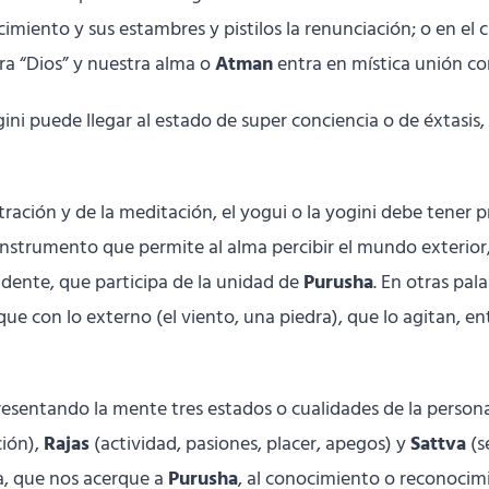
ocimiento y sus estambres y pistilos la renunciación; o en el
ra “Dios” y nuestra alma o
Atman
entra en mística unión con
gini puede llegar al estado de super conciencia o de éxtasis
ración y de la meditación, el yogui o la yogini debe tener p
 instrumento que permite al alma percibir el mundo exterior
endente, que participa de la unidad de
Purusha
. En otras pala
e con lo externo (el viento, una piedra), que lo agitan, ent
presentando la mente tres estados o cualidades de la person
ción),
Rajas
(actividad, pasiones, placer, apegos) y
Sattva
(s
va, que nos acerque a
Purusha
, al conocimiento o reconocimi