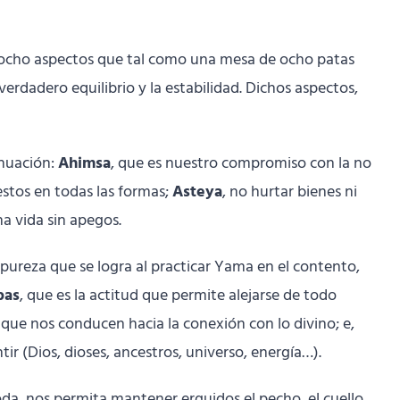
 ocho aspectos que tal como una mesa de ocho patas
rdadero equilibrio y la estabilidad. Dichos aspectos,
inuación:
Ahimsa
, que es nuestro compromiso con la no
estos en todas las formas;
Asteya
, no hurtar bienes ni
una vida sin apegos.
pureza que se logra al practicar Yama en el contento,
pas
, que es la actitud que permite alejarse de todo
 que nos conducen hacia la conexión con lo divino; e,
ir (Dios, dioses, ancestros, universo, energía…).
da, nos permita mantener erguidos el pecho, el cuello