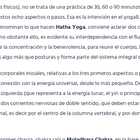
ísicos), no se trata de una práctica de 30, 60 o 90 minutos 
tos ocho aspectos o pasos. Esa es la intención en el yoga8.
denominan lo que hacen
Hatha Yoga
, conviene aclarar dos 
no obstante ello, es evidente su interdependencia con el flu
e la concentración y la benevolencia, para reunir el cuerpo,
 algo más que posturas y forma parte del sistema integral 
 corporales iniciales, relativas a los tres primeros aspectos
la conexión con la energía universal, desde lo más pequeño.
 izquierda (que representa a la energía lunar, el yin o princ
n dos corrientes nerviosas de doble sentido, que deben estar
nal, es decir por el centro de la columna vertebral, y por do
primer chacra, chakra raíz o
Muladhara Chakra
, en la bas