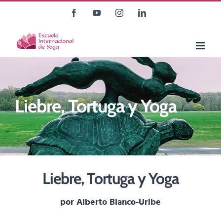
Saltar
Facebook
YouTube
Instagram
LinkedIn
al
contenido
Liebre, Tortuga y Yoga
Liebre, Tortuga y Yoga
por Alberto Blanco-Uribe