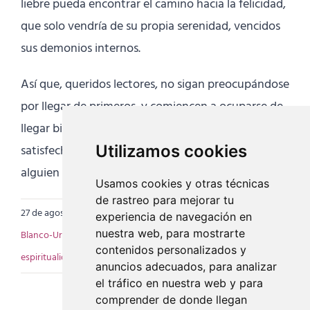
liebre pueda encontrar el camino hacia la felicidad,
que solo vendría de su propia serenidad, vencidos
sus demonios internos.
Así que, queridos lectores, no sigan preocupándose
por llegar de primeros, y comiencen a ocuparse de
llegar bien y oportunamente, contentos y
satisfechos de sí mismos, y si en el camino a
Utilizamos cookies
alguien pudieron ayudar, pues mejor que mejor.
Usamos cookies y otras técnicas
de rastreo para mejorar tu
27 de agosto de 2025
|
Categorías:
Artículos
|
Etiquetas:
Alberto
experiencia de navegación en
nuestra web, para mostrarte
Blanco-Uribe
,
constancia y práctica personal
,
ego y
contenidos personalizados y
espiritualidad
,
fábulasconenseñanza
,
filosofía del yoga
anuncios adecuados, para analizar
el tráfico en nuestra web y para
comprender de donde llegan