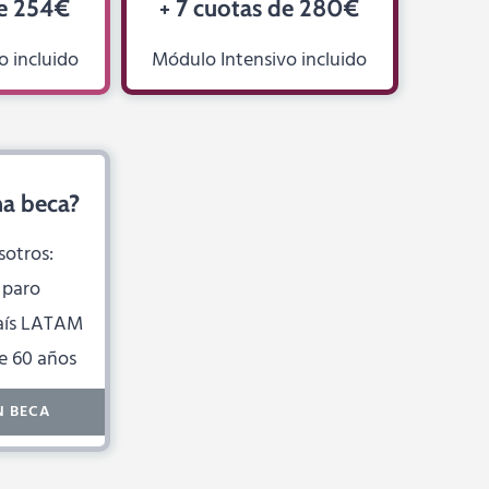
de 254€
+ 7 cuotas de 280€
o incluido
Módulo Intensivo incluido
na beca?
sotros:
n paro
 país LATAM
de 60 años
N BECA