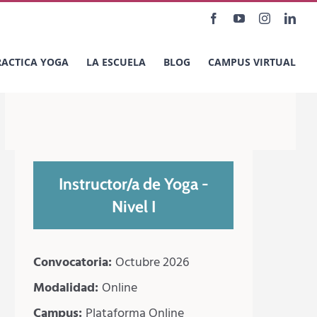
Facebook
YouTube
Instagram
Link
RACTICA YOGA
LA ESCUELA
BLOG
CAMPUS VIRTUAL
Instructor/a de Yoga -
Nivel I
Convocatoria:
Octubre 2026
Modalidad:
Online
Campus:
Plataforma Online