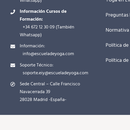
Yoga en Ev
Whatsapp
)
Información Cursos de
Preguntas 
Formación:
+34 672 12 30 09
(También
Normativa
Whatsapp
)
Política de
Información:
info@escueladeyoga.com
Política de
Soporte Técnico:
soporte.eiy@escueladeyoga.com
Sede Central – Calle Francisco
Navacerrada 39
28028 Madrid -España-