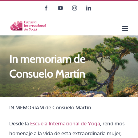
Saltar
Facebook
YouTube
Instagram
LinkedIn
al
contenido
In memoriam de
Consuelo Martín
IN MEMORIAM de Consuelo Martín
Desde la
Escuela Internacional de Yoga
, rendimos
homenaje a la vida de esta extraordinaria mujer,