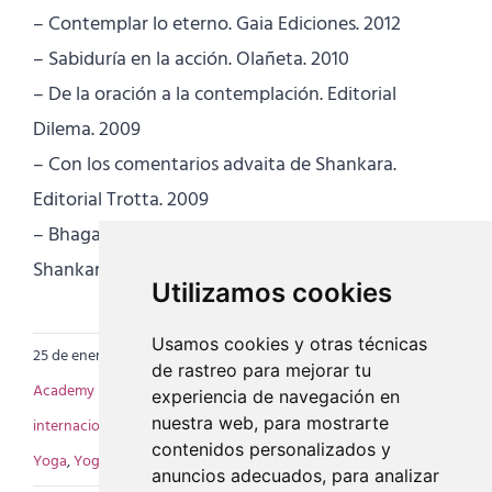
– Contemplar lo eterno. Gaia Ediciones. 2012
– Sabiduría en la acción. Olañeta. 2010
– De la oración a la contemplación. Editorial
Dilema. 2009
– Con los comentarios advaita de Shankara.
Editorial Trotta. 2009
– Bhagavad Gita con los comentarios advaita de
Shankara. Editorial Trotta. 2009
Utilizamos cookies
Usamos cookies y otras técnicas
25 de enero de 2023
|
Categorías:
Artículos EIY Academy
,
EIY
de rastreo para mejorar tu
Academy
|
Etiquetas:
beneficios del Yoga
,
consultorio
,
escuela
experiencia de navegación en
nuestra web, para mostrarte
internacional de yoga
,
filosofia
,
mayte criado
,
Profesores de
contenidos personalizados y
Yoga
,
Yoga Actual
anuncios adecuados, para analizar