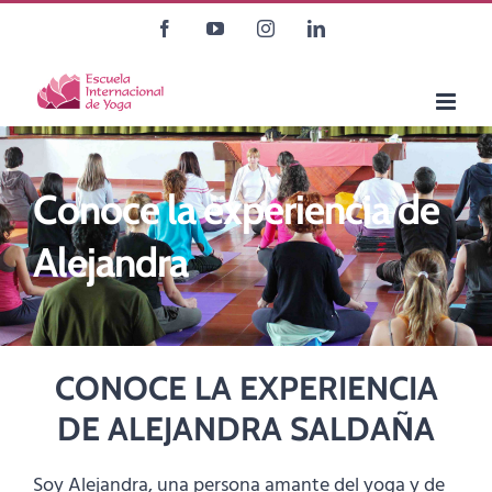
Saltar
Facebook
YouTube
Instagram
LinkedIn
al
contenido
Conoce la experiencia de
Alejandra
CONOCE LA EXPERIENCIA
DE ALEJANDRA SALDAÑA
Soy Alejandra, una persona amante del yoga y de