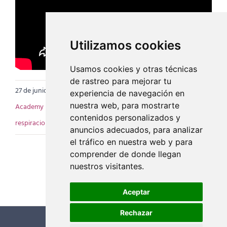
Utilizamos cookies
Usamos cookies y otras técnicas
de rastreo para mejorar tu
27 de junio de 2023
|
Categorías:
Artículos EIY Academy
,
EIY
experiencia de navegación en
nuestra web, para mostrarte
Academy
|
Etiquetas:
Cáncer
,
EIY
,
escuela internacional de yoga
,
contenidos personalizados y
respiracion
,
yoga
anuncios adecuados, para analizar
el tráfico en nuestra web y para
comprender de donde llegan
nuestros visitantes.
Aceptar
Rechazar