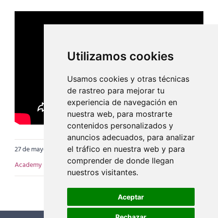
Utilizamos cookies
Usamos cookies y otras técnicas
de rastreo para mejorar tu
experiencia de navegación en
nuestra web, para mostrarte
contenidos personalizados y
anuncios adecuados, para analizar
27 de mayo de 2024
|
Categorías:
EIY Academy
,
Videos EIY
el tráfico en nuestra web y para
comprender de donde llegan
Academy
|
Etiquetas:
deporte
,
yoga
nuestros visitantes.
Aceptar
Rechazar