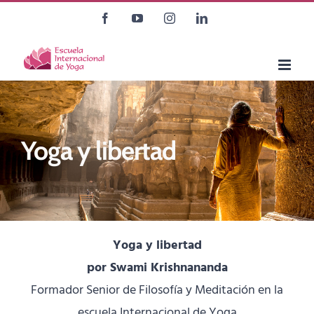
Saltar
Facebook
YouTube
Instagram
LinkedIn
al
contenido
Yoga y libertad
Yoga y libertad
por Swami Krishnananda
Formador Senior de Filosofía y Meditación en la
escuela Internacional de Yoga