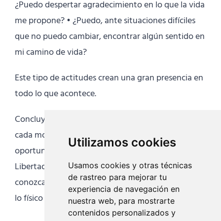
¿Puedo despertar agradecimiento en lo que la vida
me propone? • ¿Puedo, ante situaciones difíciles
que no puedo cambiar, encontrar algún sentido en
mi camino de vida?
Este tipo de actitudes crean una gran presencia en
todo lo que acontece.
Concluyendo, estas ideas me llevan a entender que
cada momento de nuestra vida es una
Utilizamos cookies
oportunidad para experimentar la Suprema
Libertad, siempre y cuando realmente nos
Usamos cookies y otras técnicas
de rastreo para mejorar tu
conozcamos en todas nuestras dimensiones, desde
experiencia de navegación en
lo físico hasta lo más sutil.
nuestra web, para mostrarte
contenidos personalizados y