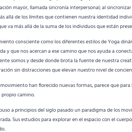
ión mayor, llamada sincronía interpersonal; al sincronizar e
lá de los límites que contienen nuestra identidad individ
e va más allá de la suma de los individuos que están prese
imiento consciente como los diferentes estilos de Yoga di
ida y que nos acercan a ese camino que nos ayuda a conectar 
nte somos y desde donde brota la fuente de nuestra creativ
ión sin distracciones que elevan nuestro nivel de concien
 movimiento han florecido nuevas formas, parece que para ll
o propio camino.
opuso a principios del siglo pasado un paradigma de los mov
ada. Sus estudios para explorar en el espacio con el cuerp
do.