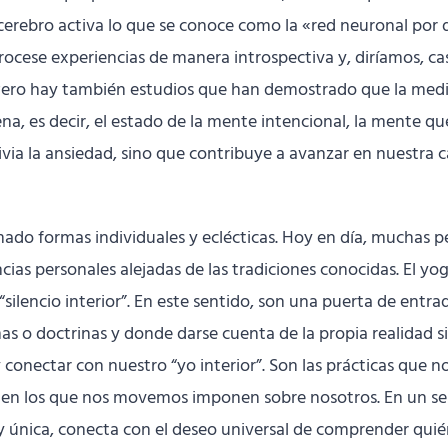
 cerebro activa lo que se conoce como la «red neuronal po
ocese experiencias de manera introspectiva y, diríamos, cas
ro hay también estudios que han demostrado que la medita
na, es decir, el estado de la mente intencional, la mente que
alivia la ansiedad, sino que contribuye a avanzar en nuestra
mado formas individuales y eclécticas. Hoy en día, muchas pe
ncias personales alejadas de las tradiciones conocidas. El y
ilencio interior”. En este sentido, son una puerta de entra
 o doctrinas y donde darse cuenta de la propia realidad s
 conectar con nuestro “yo interior”. Son las prácticas que 
s en los que nos movemos imponen sobre nosotros. En un sen
 y única, conecta con el deseo universal de comprender qui