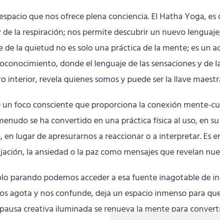
el espacio que nos ofrece plena conciencia. El Hatha Yoga, es
y de la respiración; nos permite descubrir un nuevo lengua
e de la quietud no es solo una práctica de la mente; es un a
oconocimiento, donde el lenguaje de las sensaciones y de la
o interior, revela quienes somos y puede ser la llave maestra
e un foco consciente que proporciona la conexión mente-cu
nudo se ha convertido en una práctica física al uso, en su r
 en lugar de apresurarnos a reaccionar o a interpretar. Es e
ajación, la ansiedad o la paz como mensajes que revelan nue
 Solo parando podemos acceder a esa fuente inagotable de i
 nos agota y nos confunde, deja un espacio inmenso para qu
usa creativa iluminada se renueva la mente para convertirse