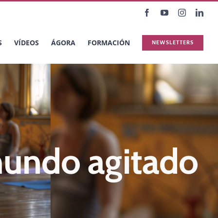
Facebook
YouTube
Instagram
Link
S
VÍDEOS
ÁGORA
FORMACIÓN
NEWSLETTERS
 mundo agitado