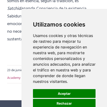
somos en esencia, según la tradición, es
Satchidananda
: Consciencia de la existencia,
Sabiduría y Dicha infinita que trasciende las
emociones temporales. Y la experiencia del Ser ya
Utilizamos cookies
no necesita valoración: brilla por sí mismo y se
Usamos cookies y otras técnicas
sustenta en su propia Luz.
de rastreo para mejorar tu
experiencia de navegación en
OM TAT SAT
nuestra web, para mostrarte
contenidos personalizados y
anuncios adecuados, para analizar
23 de junio de 2025
el tráfico en nuestra web y para
|
Categorías:
Artículos EIY Academy
,
EIY
comprender de donde llegan
Academy
|
Etiquetas:
ética
nuestros visitantes.
Aceptar
Rechazar