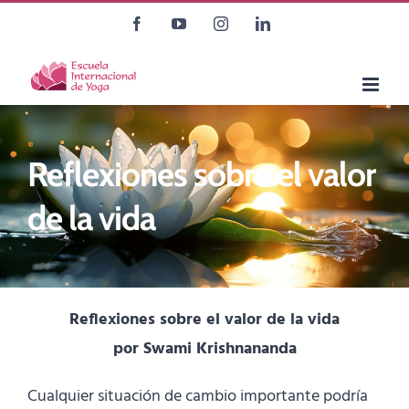
Saltar
Facebook
YouTube
Instagram
LinkedIn
al
contenido
Reflexiones sobre el valor
de la vida
Reflexiones sobre el valor de la vida
por Swami Krishnananda
Cualquier situación de cambio importante podría